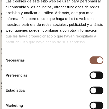
Las cookies de este sitio web se usan para personalizar
38.00 EUR
38.00 EUR
el contenido y los anuncios, ofrecer funciones de redes
sociales y analizar el tráfico. Además, compartimos
OLEO YELLOW
PAEA
información sobre el uso que haga del sitio web con
38.00 EUR
38.00 EUR
nuestros partners de redes sociales, publicidad y análisis
web, quienes pueden combinarla con otra información
PAEA LILA
PEPA MINT
42.00 EUR
38.00 EUR
que les haya proporcionado o que hayan recopilado a
partir del uso que haya hecho de sus servicios.
PEPA YELLOW
PROVENZA
38.00 EUR
38.00 EUR
Selección
Necesarias
de
VERSAILLES BLUE
VERSAILLES GREEN
consentimiento
38.00 EUR
38.00 EUR
Preferencias
VERSAILLES PINK
38.00 EUR
Estadística
Marketing