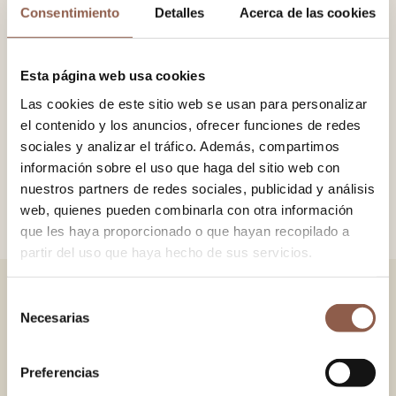
Consentimiento
Detalles
Acerca de las cookies
−
+
ADD TO CART
Esta página web usa cookies
Las cookies de este sitio web se usan para personalizar
Peral wood fan painted black, with 100% cotton fabric printed
el contenido y los anuncios, ofrecer funciones de redes
in gold. Gold ring detail with chain and cotton tassel.
sociales y analizar el tráfico. Además, compartimos
información sobre el uso que haga del sitio web con
nuestros partners de redes sociales, publicidad y análisis
SIZE
19×34 cm.
web, quienes pueden combinarla con otra información
que les haya proporcionado o que hayan recopilado a
partir del uso que haya hecho de sus servicios.
Selección
YOU MAY ALSO LIKE
Necesarias
de
consentimiento
VERSAILLES GREEN
VERSAILLES PINK
38.00 EUR
38.00 EUR
Preferencias