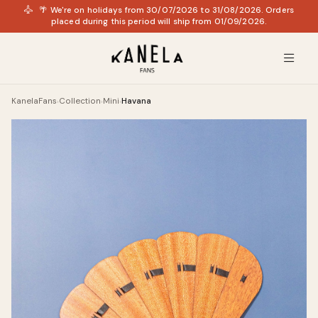
🌴 We're on holidays from 30/07/2026 to 31/08/2026. Orders
placed during this period will ship from 01/09/2026.
KanelaFans
Collection
Mini
Havana
›
›
›