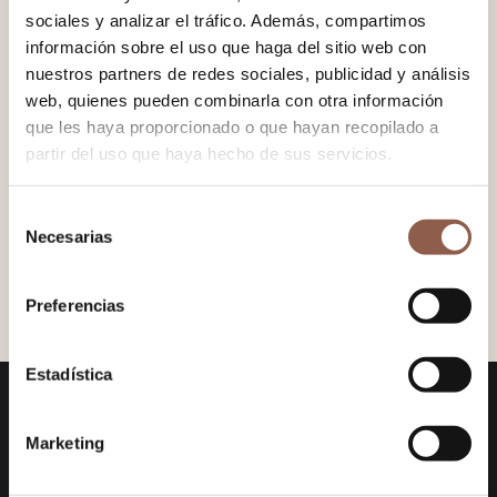
sociales y analizar el tráfico. Además, compartimos
−
+
ADD TO CART
información sobre el uso que haga del sitio web con
nuestros partners de redes sociales, publicidad y análisis
web, quienes pueden combinarla con otra información
que les haya proporcionado o que hayan recopilado a
Fan made of sipo wood, shaped like a petal with a silk ribbon.
partir del uso que haya hecho de sus servicios.
Pom-pom detail with chain.
Selección
Necesarias
SIZE
19×34 cm.
de
consentimiento
COLOR
Brown
Preferencias
Estadística
KanelaFans
Marketing
Unique designs that merge traditional