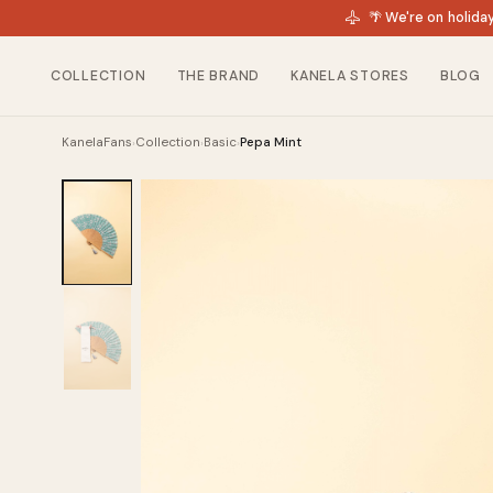
🌴 We're on holida
COLLECTION
THE BRAND
KANELA STORES
BLOG
KanelaFans
Collection
Basic
Pepa Mint
›
›
›