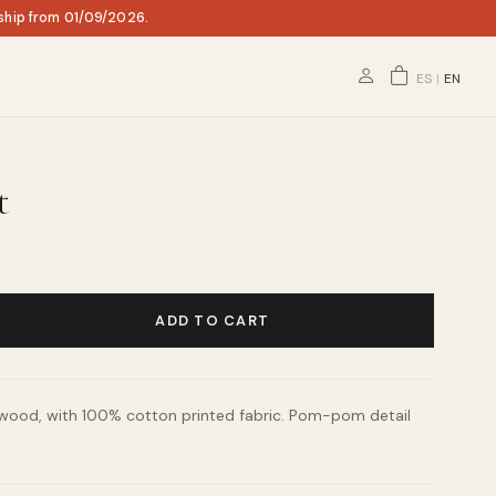
 ship from 01/09/2026.
ES
|
EN
t
ADD TO CART
wood, with 100% cotton printed fabric. Pom-pom detail