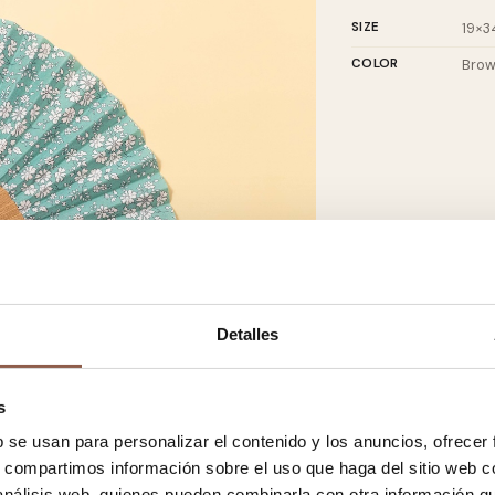
SIZE
19×3
COLOR
Bro
Detalles
s
b se usan para personalizar el contenido y los anuncios, ofrecer
s, compartimos información sobre el uso que haga del sitio web 
 análisis web, quienes pueden combinarla con otra información q