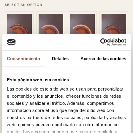
SELECT AN OPTION
PEACH
ORANGE
SILVER
BLUE
Consentimiento
Detalles
Acerca de las cookies
Esta página web usa cookies
Las cookies de este sitio web se usan para personalizar
el contenido y los anuncios, ofrecer funciones de redes
INDIGO
sociales y analizar el tráfico. Además, compartimos
información sobre el uso que haga del sitio web con
nuestros partners de redes sociales, publicidad y análisis
−
+
SELECT AN OPTION
web, quienes pueden combinarla con otra información
que les haya proporcionado o que hayan recopilado a