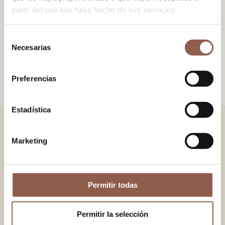
partir del uso que haya hecho de sus servicios.
Polished wooden fan. Laser-engraved design. 100% cotton
fabric. Chain and ring detail with cotton pom-pom.
Selección
Necesarias
de
consentimiento
COLOR
Blue, Indigo, Orange, Silver, Peach
Preferencias
Estadística
YOU MAY ALSO LIKE
Marketing
ABADÍA
BRESCA
65.00 EUR
79.00 EUR
Permitir todas
VEGA LEO
DAMAS
60.00 EUR
65.00 EUR
Permitir la selección