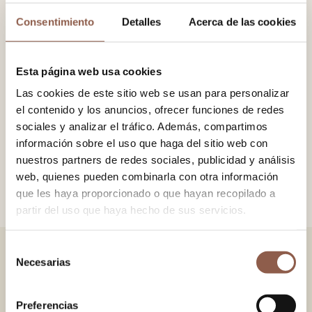
−
+
Consentimiento
Detalles
Acerca de las cookies
ADD TO CART
Esta página web usa cookies
Fan made of limba wood, with 100% cotton printed fabric.
Las cookies de este sitio web se usan para personalizar
Pom-pom detail with chain.
el contenido y los anuncios, ofrecer funciones de redes
sociales y analizar el tráfico. Además, compartimos
información sobre el uso que haga del sitio web con
SIZE
19×34 cm.
nuestros partners de redes sociales, publicidad y análisis
COLOR
Brown
web, quienes pueden combinarla con otra información
que les haya proporcionado o que hayan recopilado a
partir del uso que haya hecho de sus servicios.
Selección
Necesarias
de
YOU MAY ALSO LIKE
consentimiento
VERSAILLES GREEN
VERSAILLES PINK
Preferencias