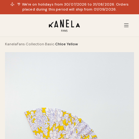
🌴 We're on holidays from 30/07/2026 to 31/08/2026. Orders
placed during this period will ship from 01/09/2026.
KanelaFans
Collection
Basic
Chloe Yellow
›
›
›