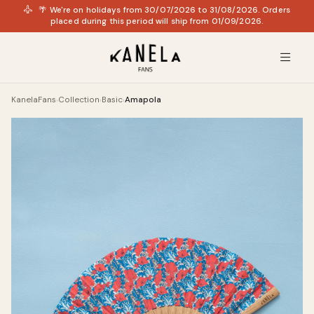
🌴 We're on holidays from 30/07/2026 to 31/08/2026. Orders
placed during this period will ship from 01/09/2026.
KanelaFans
Collection
Basic
Amapola
›
›
›