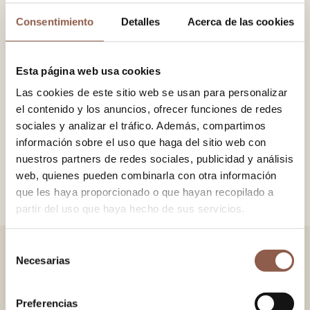
−
+
Consentimiento
Detalles
Acerca de las cookies
ADD TO CART
Esta página web usa cookies
Limba wood fan with 100% printed cotton fabric. Pompom
Las cookies de este sitio web se usan para personalizar
detail with chain.
el contenido y los anuncios, ofrecer funciones de redes
sociales y analizar el tráfico. Además, compartimos
información sobre el uso que haga del sitio web con
SIZE
19×34 cm.
nuestros partners de redes sociales, publicidad y análisis
COLOR
Brown
web, quienes pueden combinarla con otra información
que les haya proporcionado o que hayan recopilado a
partir del uso que haya hecho de sus servicios.
Selección
Necesarias
de
YOU MAY ALSO LIKE
consentimiento
VERSAILLES GREEN
VERSAILLES PINK
Preferencias