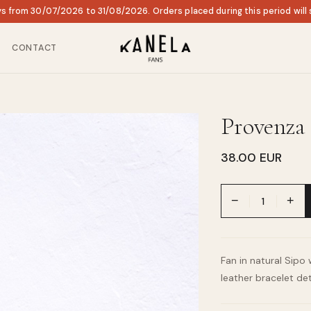
ys from 30/07/2026 to 31/08/2026. Orders placed during this period will
CONTACT
Provenza
38.00 EUR
−
+
Fan in natural Sipo
leather bracelet deta