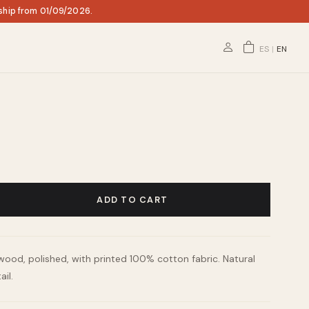
 ship from 01/09/2026.
ES
|
EN
ADD TO CART
 wood, polished, with printed 100% cotton fabric. Natural
il.