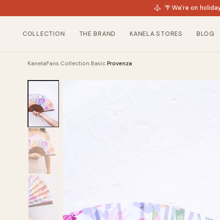
🌴 We're on holida
COLLECTION
THE BRAND
KANELA STORES
BLOG
KanelaFans
Collection
Basic
Provenza
›
›
›