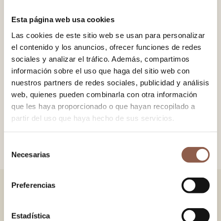
−
+
ADD TO CART
Esta página web usa cookies
Las cookies de este sitio web se usan para personalizar
el contenido y los anuncios, ofrecer funciones de redes
Sipo wood fan. Laser-engraved design. 100% cotton fabric.
sociales y analizar el tráfico. Además, compartimos
Chain and ring detail with cotton pompom. Bresca means
información sobre el uso que haga del sitio web con
nuestros partners de redes sociales, publicidad y análisis
honeycomb and recalls the typical hexagonal pattern. Reixeta
web, quienes pueden combinarla con otra información
with the soul of bresca.
que les haya proporcionado o que hayan recopilado a
partir del uso que haya hecho de sus servicios.
SIZE
19×34 cm.
Selección
Necesarias
de
consentimiento
Preferencias
YOU MAY ALSO LIKE
Estadística