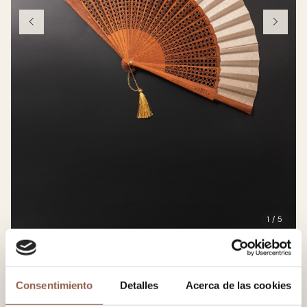
1 / 5
Bresca
79.00 EUR
Consentimiento
Detalles
Acerca de las cookies