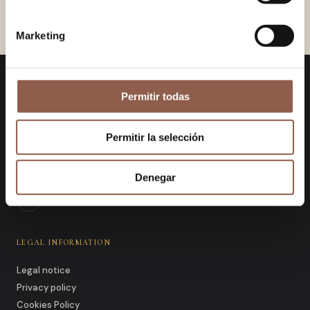
COMPASS
ABADÍA
38.00 EUR
65.00 EUR
Marketing
Permitir todas
KanelaFans
Unique designs that merge traditional
Permitir la selección
craftsmanship with contemporary
aesthetics.
Denegar
LEGAL INFORMATION
Legal notice
Privacy policy
Cookies Policy