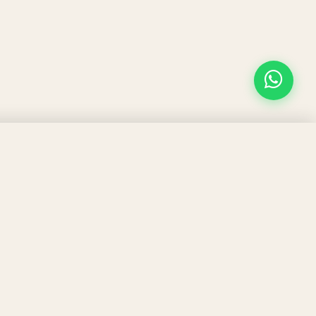
SÍGUENOS!
Calle San Francisco 31-33
evoluciones y pagos
46960 Aldaia, Valencia
960 000 765