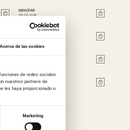
NENÚFAR
38.00 EUR
OLEO YELLOW
38.00 EUR
Acerca de las cookies
PEPA MINT
38.00 EUR
 funciones de redes sociales
VERSAILLES BLUE
con nuestros partners de
38.00 EUR
ue les haya proporcionado o
Marketing