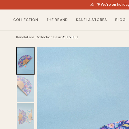
🌴 We're on holida
COLLECTION
THE BRAND
KANELA STORES
BLOG
KanelaFans
Collection
Basic
Oleo Blue
›
›
›