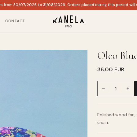
ys from 30/07/2026 to 31/08/2026. Orders placed during this period will
CONTACT
Oleo Blu
38.00 EUR
−
+
Polished wood fan,
chain.