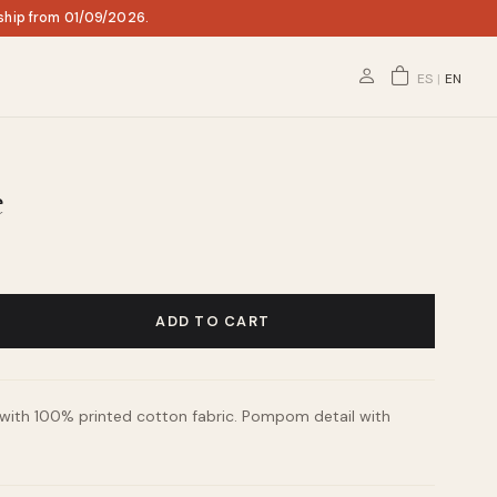
 ship from 01/09/2026.
ES
|
EN
e
ADD TO CART
 with 100% printed cotton fabric. Pompom detail with