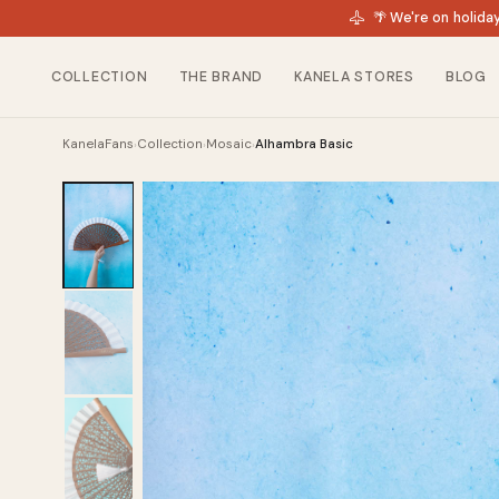
🌴 We're on holida
COLLECTION
THE BRAND
KANELA STORES
BLOG
KanelaFans
Collection
Mosaic
Alhambra Basic
›
›
›