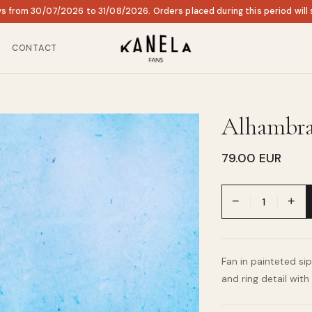
ys from 30/07/2026 to 31/08/2026. Orders placed during this period will
CONTACT
Alhambra
79.00 EUR
−
+
Fan in painteted si
and ring detail wi