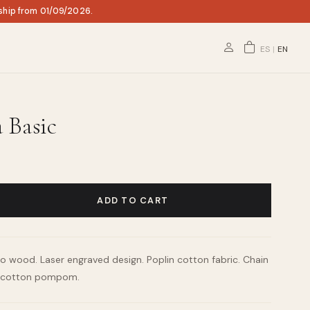
 ship from 01/09/2026.
ES
|
EN
 Basic
ADD TO CART
po wood. Laser engraved design. Poplin cotton fabric. Chain
th cotton pompom.