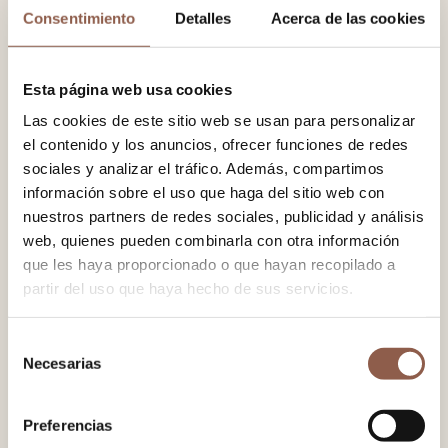
The fan is back in fashion and Kanela Fans is
launching a new website to celebrate
Consentimiento
Detalles
Acerca de las cookies
TOP PRODUCTS
Esta página web usa cookies
Compass
Las cookies de este sitio web se usan para personalizar
38.00 EUR
el contenido y los anuncios, ofrecer funciones de redes
Versailles Green
sociales y analizar el tráfico. Además, compartimos
38.00 EUR
información sobre el uso que haga del sitio web con
nuestros partners de redes sociales, publicidad y análisis
Versailles Pink
38.00 EUR
web, quienes pueden combinarla con otra información
que les haya proporcionado o que hayan recopilado a
partir del uso que haya hecho de sus servicios.
Selección
Necesarias
de
consentimiento
Preferencias