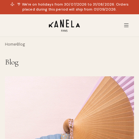
🌴 We're on holidays from 30/07/2026 to 31/08/2026. Orders
placed during this period will ship from 01/09/2026.
Home
›
Blog
Blog