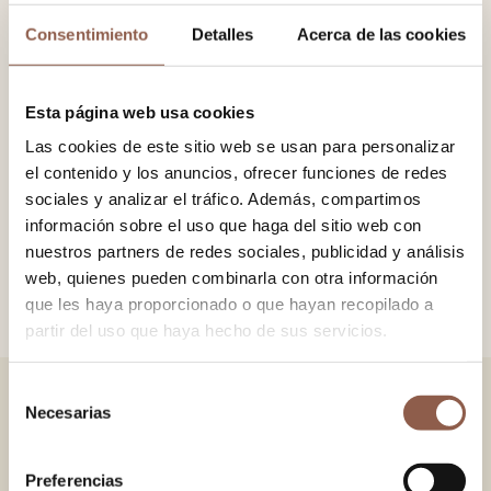
−
+
Consentimiento
Detalles
Acerca de las cookies
ADD TO CART
Esta página web usa cookies
Fan made of limba wood, with 100% cotton printed fabric.
Las cookies de este sitio web se usan para personalizar
Pom-pom detail with chain.
el contenido y los anuncios, ofrecer funciones de redes
sociales y analizar el tráfico. Además, compartimos
información sobre el uso que haga del sitio web con
SIZE
19×34 cm.
nuestros partners de redes sociales, publicidad y análisis
COLOR
Brown
web, quienes pueden combinarla con otra información
que les haya proporcionado o que hayan recopilado a
partir del uso que haya hecho de sus servicios.
Selección
Necesarias
de
YOU MAY ALSO LIKE
consentimiento
VERSAILLES GREEN
VERSAILLES PINK
Preferencias