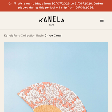
🌴 We're on holidays from 30/07/2026 to 31/08/2026. Orders
placed during this period will ship from 01/09/2026.
KanelaFans
Collection
Basic
Chloe Coral
›
›
›