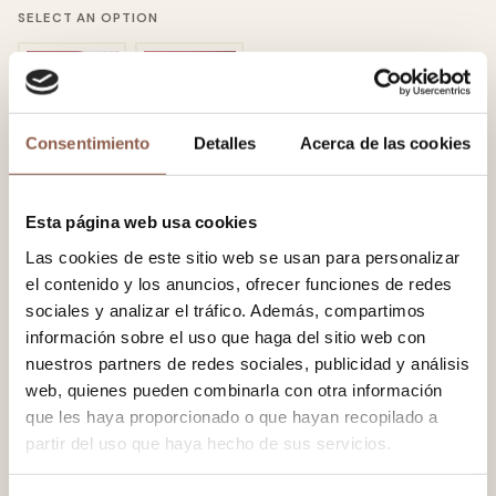
SELECT AN OPTION
Consentimiento
Detalles
Acerca de las cookies
GRAY
WHITE
Esta página web usa cookies
Las cookies de este sitio web se usan para personalizar
−
+
SELECT AN OPTION
el contenido y los anuncios, ofrecer funciones de redes
sociales y analizar el tráfico. Además, compartimos
información sobre el uso que haga del sitio web con
Painted sipo wood fan. Laser-engraved design. Poplin fabric
nuestros partners de redes sociales, publicidad y análisis
with cotton plumeti. Chain and ring detail with cotton
web, quienes pueden combinarla con otra información
pompom.
que les haya proporcionado o que hayan recopilado a
partir del uso que haya hecho de sus servicios.
COLOR
White, Gray