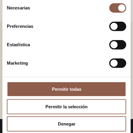
Selección
Necesarias
de
consentimiento
Preferencias
YOU MAY ALSO LIKE
Estadística
ANDRÓMEDA
VEGA LEO
50.00 EUR
60.00 EUR
Marketing
FANCY PRINT
BOHEME
41.00 EUR
46.00 EUR
Permitir todas
MIA
40.00 EUR
Permitir la selección
Denegar