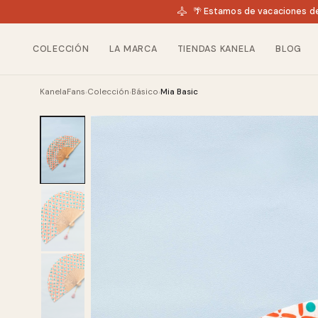
🌴 Estamos de vacaciones de
COLECCIÓN
LA MARCA
TIENDAS KANELA
BLOG
KanelaFans
Colección
Básico
Mia Basic
›
›
›