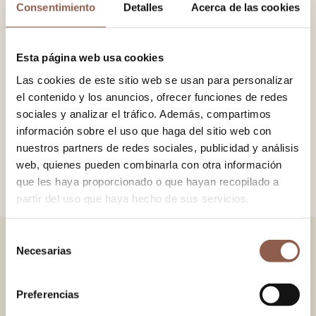
Consentimiento
Detalles
Acerca de las cookies
−
+
AÑADIR AL CARRITO
Esta página web usa cookies
Las cookies de este sitio web se usan para personalizar
Abanico en madera de Sipo natural, pulida, con tela 100%
el contenido y los anuncios, ofrecer funciones de redes
algodón impresa. Detalle de pulsera en piel natural.
sociales y analizar el tráfico. Además, compartimos
información sobre el uso que haga del sitio web con
nuestros partners de redes sociales, publicidad y análisis
TAMAÑO
23x42 cm.
web, quienes pueden combinarla con otra información
que les haya proporcionado o que hayan recopilado a
partir del uso que haya hecho de sus servicios.
Selección
Necesarias
de
TAMBIÉN TE PUEDE GUSTAR
consentimiento
VERSAILLES GREEN
VERSAILLES PINK
Preferencias
38.00 EUR
38.00 EUR