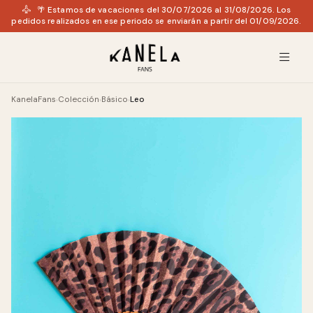
🌴 Estamos de vacaciones del 30/07/2026 al 31/08/2026. Los
pedidos realizados en ese periodo se enviarán a partir del 01/09/2026.
KanelaFans
Colección
Básico
Leo
›
›
›