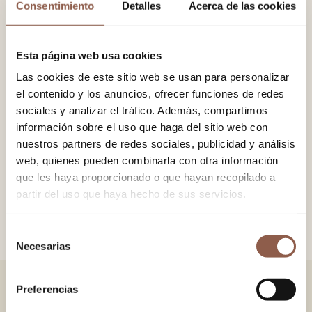
Consentimiento
Detalles
Acerca de las cookies
−
+
AÑADIR AL CARRITO
Esta página web usa cookies
Las cookies de este sitio web se usan para personalizar
Abanico en madera de sipo, con tela tul bordada con
el contenido y los anuncios, ofrecer funciones de redes
lentejuelas. Detalle de pompón con cadena.
sociales y analizar el tráfico. Además, compartimos
información sobre el uso que haga del sitio web con
nuestros partners de redes sociales, publicidad y análisis
web, quienes pueden combinarla con otra información
TAMAÑO
27x52 cm.
que les haya proporcionado o que hayan recopilado a
COLOR
Único
partir del uso que haya hecho de sus servicios.
AEA
Certificado Abanico Español Artesano
Selección
Necesarias
de
consentimiento
Preferencias
TAMBIÉN TE PUEDE GUSTAR