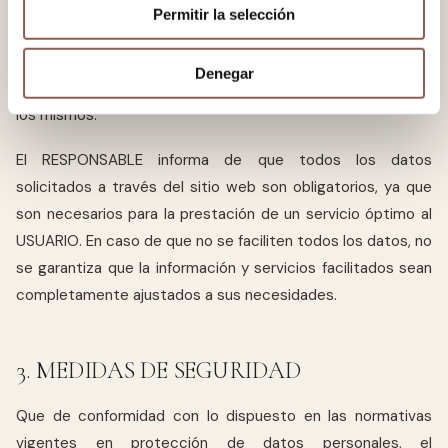
prestador, siendo voluntaria la inclusión de datos en los
Permitir la selección
campos restantes. El USUARIO garantiza que los datos
personales facilitados al RESPONSABLE son veraces y se
Denegar
hace responsable de comunicar cualquier modificación de
los mismos.
El RESPONSABLE informa de que todos los datos
solicitados a través del sitio web son obligatorios, ya que
son necesarios para la prestación de un servicio óptimo al
USUARIO. En caso de que no se faciliten todos los datos, no
se garantiza que la información y servicios facilitados sean
completamente ajustados a sus necesidades.
3. MEDIDAS DE SEGURIDAD
Que de conformidad con lo dispuesto en las normativas
vigentes en protección de datos personales, el