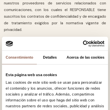
nuestros proveedores de servicios relacionados con
comunicaciones, con los cuales el RESPONSABLE tiene
suscritos los contratos de confidencialidad y de encargado
de tratamiento exigidos por la normativa vigente de
privacidad.
¿Cuáles son tus derechos?
Los derechos que asisten al USUARIO son:
Consentimiento
Detalles
Acerca de las cookies
Derecho a retirar el consentimiento en cualquier
momento.
Derecho de acceso, rectificación, portabilidad y
Esta página web usa cookies
supresión de sus datos, y de limitación u oposición a su
Las cookies de este sitio web se usan para personalizar
tratamiento.
el contenido y los anuncios, ofrecer funciones de redes
sociales y analizar el tráfico. Además, compartimos
Derecho a presentar una reclamación ante la autoridad
información sobre el uso que haga del sitio web con
de control (www.aepd.es) si considera que el
nuestros partners de redes sociales, publicidad y análisis
tratamiento no se ajusta a la normativa vigente.