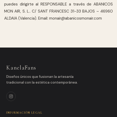
puedes dirigirte al RESPONSABLE a través de ABANICOS
MON AIR, S. L.. C/ SANT FRANCESC 31-33 BAJOS – 46960
ALDAIA (Valencia). Email:
monair@abanicosmonair.com
KanelaFans
Diseños únicos que fusionan la artesanía
tradicional con la estética contemporánea.
INFORMACIÓN LEGAL