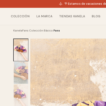
🌴 Estamos de vacaciones de
COLECCIÓN
LA MARCA
TIENDAS KANELA
BLOG
KanelaFans
Colección
Básico
Paea
›
›
›