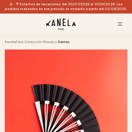
🌴 Estamos de vacaciones del 30/07/2026 al 31/08/2026. Los
pedidos realizados en ese periodo se enviarán a partir del 01/09/2026.
KanelaFans
Colección
Mosaico
Damas
›
›
›