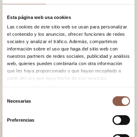
−
+
AÑADIR AL CARRITO
Esta página web usa cookies
Las cookies de este sitio web se usan para personalizar
el contenido y los anuncios, ofrecer funciones de redes
Abanico en madera de sipo pintada. Diseño grabado a láser.
sociales y analizar el tráfico. Además, compartimos
Tela de popelín. Detalle de cadena y anilla con pompón de
información sobre el uso que haga del sitio web con
algodón.
nuestros partners de redes sociales, publicidad y análisis
web, quienes pueden combinarla con otra información
que les haya proporcionado o que hayan recopilado a
partir del uso que haya hecho de sus servicios.
TAMAÑO
23x42 cm.
COLOR
Blanco, Negro
Selección
AEA
Certificado Abanico Español Artesano
Necesarias
de
consentimiento
Preferencias