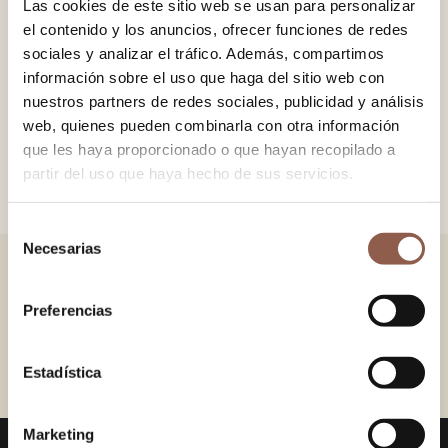
Las cookies de este sitio web se usan para personalizar
el contenido y los anuncios, ofrecer funciones de redes
−
+
AÑADIR AL CARRITO
sociales y analizar el tráfico. Además, compartimos
información sobre el uso que haga del sitio web con
nuestros partners de redes sociales, publicidad y análisis
web, quienes pueden combinarla con otra información
Abanico en madera de Peral pintada, con tela 100% algodón.
que les haya proporcionado o que hayan recopilado a
Detalle de anilla dorada con cadena y borla de algodón.
partir del uso que haya hecho de sus servicios.
Selección
Necesarias
de
consentimiento
TAMBIÉN TE PUEDE GUSTAR
Preferencias
COMPASS
VERSAILLES GREEN
38.00 EUR
38.00 EUR
Estadística
Marketing