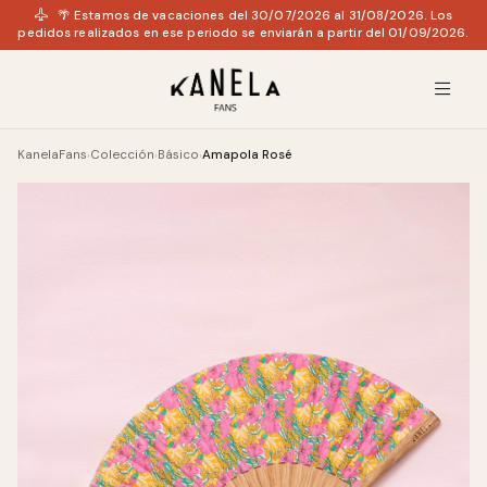
🌴 Estamos de vacaciones del 30/07/2026 al 31/08/2026. Los
pedidos realizados en ese periodo se enviarán a partir del 01/09/2026.
KanelaFans
Colección
Básico
Amapola Rosé
›
›
›