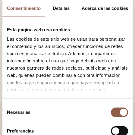
Consentimiento
Detalles
Acerca de las cookies
−
+
AÑADIR AL CARRITO
Esta página web usa cookies
Las cookies de este sitio web se usan para personalizar
Abanico en madera de limba, con tela 100% algodón
el contenido y los anuncios, ofrecer funciones de redes
estampada. Detalle de pompón con cadena.
sociales y analizar el tráfico. Además, compartimos
información sobre el uso que haga del sitio web con
nuestros partners de redes sociales, publicidad y análisis
TAMAÑO
23x42 cm.
web, quienes pueden combinarla con otra información
COLOR
Único
que les haya proporcionado o que hayan recopilado a
partir del uso que haya hecho de sus servicios.
Selección
Necesarias
de
TAMBIÉN TE PUEDE GUSTAR
consentimiento
Preferencias
VERSAILLES GREEN
VERSAILLES PINK