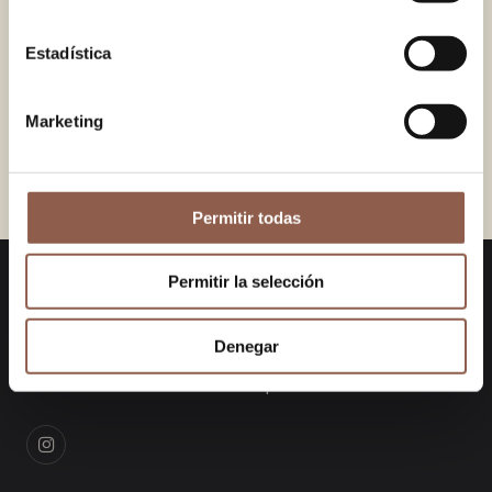
38.00 EUR
38.00 EUR
Estadística
VERSAILLES BLUE
PEPA YELLOW
38.00 EUR
38.00 EUR
Marketing
PEPA MINT
OLEO YELLOW
38.00 EUR
38.00 EUR
Permitir todas
Permitir la selección
KanelaFans
Denegar
Diseños únicos que fusionan la artesanía
tradicional con la estética contemporánea.