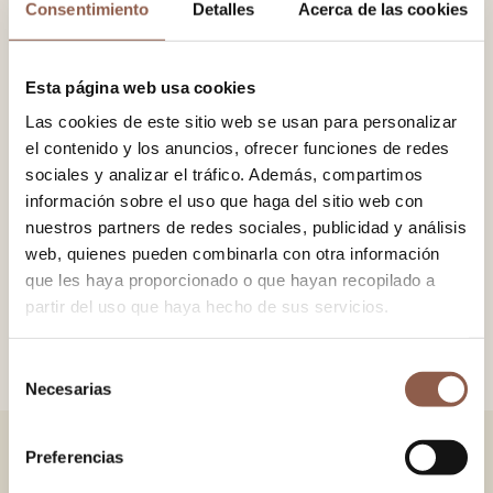
Consentimiento
Detalles
Acerca de las cookies
−
+
AÑADIR AL CARRITO
Esta página web usa cookies
Las cookies de este sitio web se usan para personalizar
Abanico en madera pulida pintada. Tela de algodón con
el contenido y los anuncios, ofrecer funciones de redes
encaje. Detalle de cadena y anilla con pompón de algodón.
sociales y analizar el tráfico. Además, compartimos
información sobre el uso que haga del sitio web con
nuestros partners de redes sociales, publicidad y análisis
web, quienes pueden combinarla con otra información
TAMAÑO
23x42 cm.
que les haya proporcionado o que hayan recopilado a
COLOR
Blanco
partir del uso que haya hecho de sus servicios.
AEA
Certificado Abanico Español Artesano
Selección
Necesarias
de
consentimiento
Preferencias
TAMBIÉN TE PUEDE GUSTAR