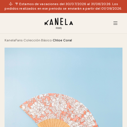
🌴 Estamos de vacaciones del 30/07/2026 al 31/08/2026. Los
pedidos realizados en ese periodo se enviarán a partir del 01/09/2026.
KanelaFans
Colección
Básico
Chloe Coral
›
›
›