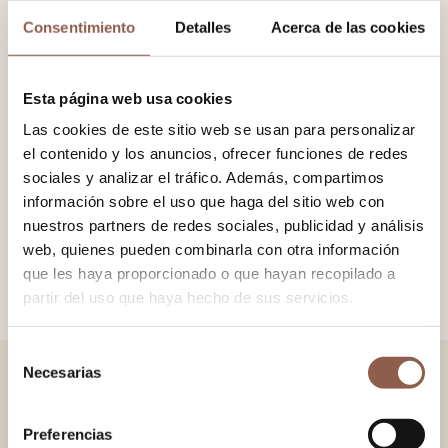
Consentimiento
Detalles
Acerca de las cookies
−
+
AÑADIR AL CARRITO
Esta página web usa cookies
Las cookies de este sitio web se usan para personalizar
Abanico en madera de limba, con tela 100% algodón
el contenido y los anuncios, ofrecer funciones de redes
estampada. Detalle de pompón con cadena.
sociales y analizar el tráfico. Además, compartimos
información sobre el uso que haga del sitio web con
nuestros partners de redes sociales, publicidad y análisis
TAMAÑO
23x42 cm.
web, quienes pueden combinarla con otra información
COLOR
Único
que les haya proporcionado o que hayan recopilado a
partir del uso que haya hecho de sus servicios.
Selección
Necesarias
de
TAMBIÉN TE PUEDE GUSTAR
consentimiento
Preferencias
VERSAILLES GREEN
VERSAILLES PINK