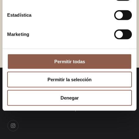
38.00 EUR
38.00 EUR
Estadística
VERSAILLES BLUE
PEPA YELLOW
38.00 EUR
38.00 EUR
Marketing
PEPA MINT
OLEO YELLOW
38.00 EUR
38.00 EUR
Permitir todas
Permitir la selección
KanelaFans
Denegar
Diseños únicos que fusionan la artesanía
tradicional con la estética contemporánea.