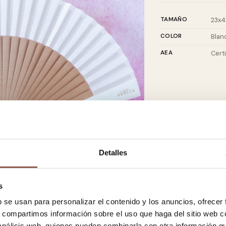
TAMAÑO
23x4
COLOR
Blan
AEA
Cert
Detalles
s
b se usan para personalizar el contenido y los anuncios, ofrecer
s, compartimos información sobre el uso que haga del sitio web 
 análisis web, quienes pueden combinarla con otra información q