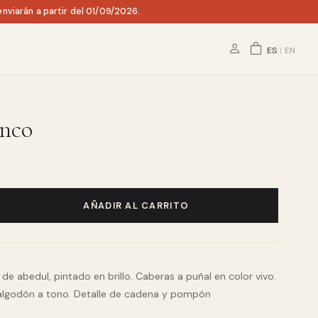
nviarán a partir del 01/09/2026.
ES
|
EN
anco
AÑADIR AL CARRITO
e abedul, pintado en brillo. Caberas a puñal en color vivo.
 algodón a tono. Detalle de cadena y pompón