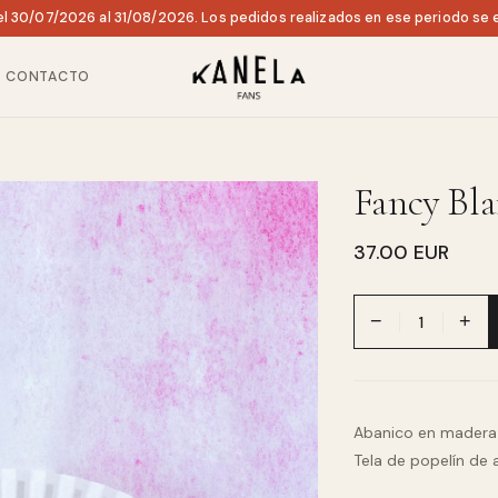
l 30/07/2026 al 31/08/2026. Los pedidos realizados en ese periodo se e
CONTACTO
Fancy Bl
37.00 EUR
−
+
Abanico en madera d
Tela de popelín de