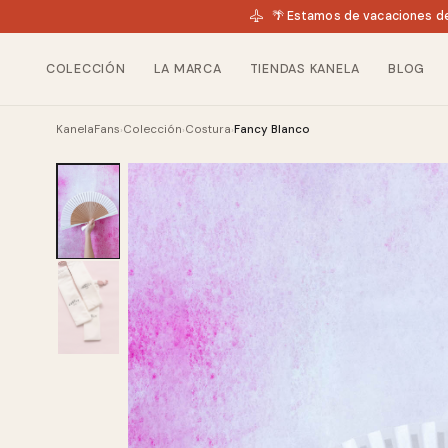
🌴 Estamos de vacaciones de
COLECCIÓN
LA MARCA
TIENDAS KANELA
BLOG
KanelaFans
Colección
Costura
Fancy Blanco
›
›
›