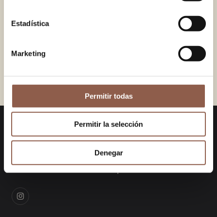
38.00 EUR
38.00 EUR
Estadística
VERSAILLES BLUE
PEPA YELLOW
38.00 EUR
38.00 EUR
Marketing
PEPA MINT
OLEO YELLOW
38.00 EUR
38.00 EUR
Permitir todas
Permitir la selección
KanelaFans
Denegar
Diseños únicos que fusionan la artesanía
tradicional con la estética contemporánea.