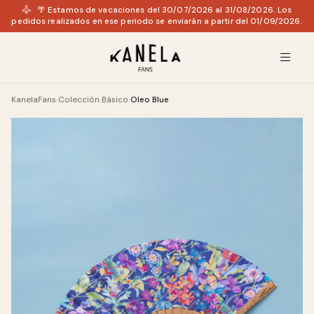
🌴 Estamos de vacaciones del 30/07/2026 al 31/08/2026. Los
pedidos realizados en ese periodo se enviarán a partir del 01/09/2026.
KanelaFans
Colección
Básico
Oleo Blue
›
›
›