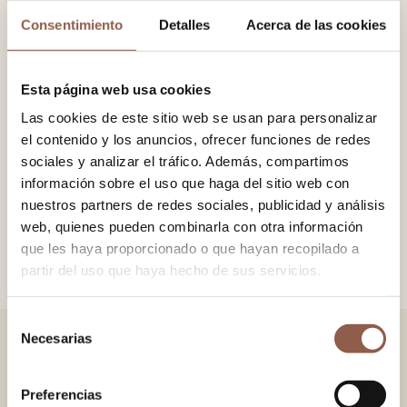
Consentimiento
Detalles
Acerca de las cookies
−
+
AÑADIR AL CARRITO
Esta página web usa cookies
Las cookies de este sitio web se usan para personalizar
Abanico en madera de limba, con tela 100% algodón
el contenido y los anuncios, ofrecer funciones de redes
estampada. Detalle de pompón con cadena.
sociales y analizar el tráfico. Además, compartimos
información sobre el uso que haga del sitio web con
nuestros partners de redes sociales, publicidad y análisis
TAMAÑO
23x42 cm.
web, quienes pueden combinarla con otra información
COLOR
Único
que les haya proporcionado o que hayan recopilado a
partir del uso que haya hecho de sus servicios.
Selección
Necesarias
de
TAMBIÉN TE PUEDE GUSTAR
consentimiento
Preferencias
VERSAILLES GREEN
VERSAILLES PINK