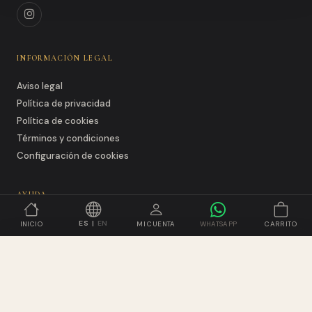
INFORMACIÓN LEGAL
Aviso legal
Política de privacidad
Política de cookies
Términos y condiciones
Configuración de cookies
AYUDA
Política de envíos, devoluciones y pagos
ES
|
EN
INICIO
MI CUENTA
WHATSAPP
CARRITO
La marca
VER
AÑADIDO A TU CESTA
Contacto
SÍGUENOS!