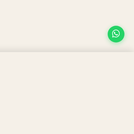
SÍGUENOS!
Calle San Francisco 31-33
evoluciones y pagos
46960 Aldaia, Valencia
960 000 765