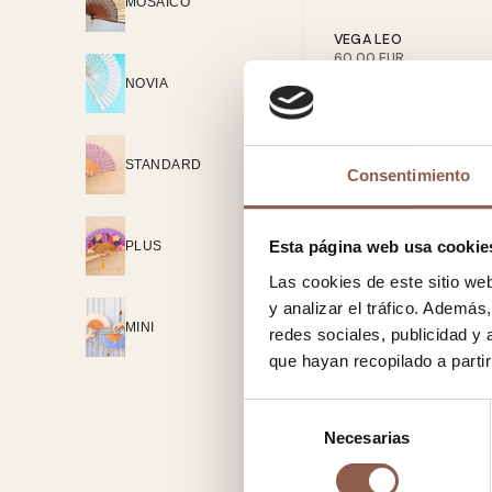
MOSAICO
VEGA LEO
60.00 EUR
NOVIA
STANDARD
Consentimiento
Esta página web usa cookie
PLUS
Las cookies de este sitio we
y analizar el tráfico. Ademá
MINI
redes sociales, publicidad y
que hayan recopilado a parti
Selección
Necesarias
de
consentimiento