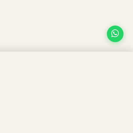
SÍGUENOS!
Calle San Francisco 31-33
evoluciones y pagos
46960 Aldaia, Valencia
960 000 765